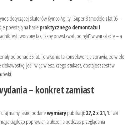
ynes dotyczącej skuterów Kymco Agility i Super 8 (modele z lat 05–
kcje powstają na bazie
praktycznego demontażu i
adnik jest tworzony tak, jakby powstawał „od ręki” w warsztacie – a
riały od ponad 55 lat. To właśnie ta konsekwencja sprawia, że wiele
ie ciekawostkę. Jeśli więc wiesz, czego szukasz, dostajesz zestaw
azówki.
wydania – konkret zamiast
. Tutaj mamy jasno podane
wymiary
publikacji:
27,2 x 21,1
. Taki
wymaga ciągłego poprawiania ułożenia podczas przeglądania