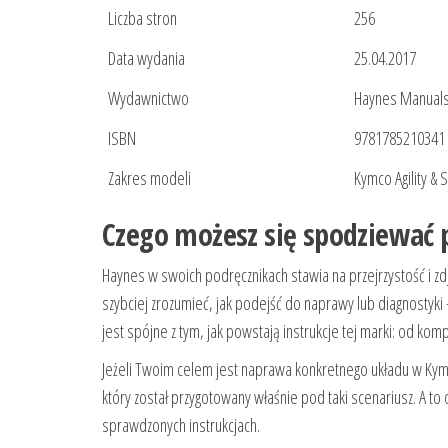
Liczba stron
256
Data wydania
25.04.2017
Wydawnictwo
Haynes Manual
ISBN
9781785210341
Zakres modeli
Kymco Agility & 
Czego możesz się spodziewać p
Haynes w swoich podręcznikach stawia na przejrzystość i 
szybciej zrozumieć, jak podejść do naprawy lub diagnostyki
jest spójne z tym, jak powstają instrukcje tej marki: od ko
Jeżeli Twoim celem jest naprawa konkretnego układu w Kymco
który został przygotowany właśnie pod taki scenariusz. A to
sprawdzonych instrukcjach.