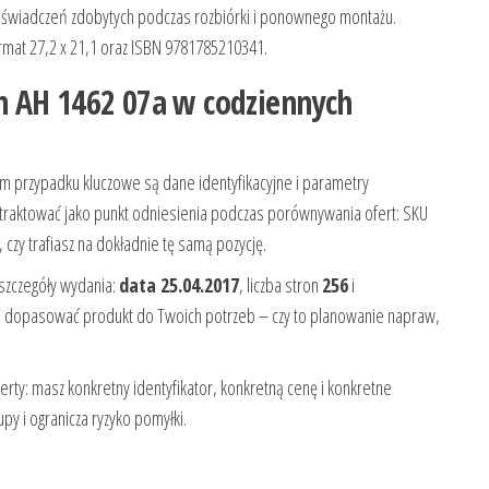
oświadczeń zdobytych podczas rozbiórki i ponownego montażu.
rmat 27,2 x 21,1 oraz ISBN 9781785210341.
n AH 1462 07a w codziennych
m przypadku kluczowe są dane identyfikacyjne i parametry
traktować jako punkt odniesienia podczas porównywania ofert: SKU
czy trafiasz na dokładnie tę samą pozycję.
 szczegóły wydania:
data 25.04.2017
, liczba stron
256
i
ą dopasować produkt do Twoich potrzeb – czy to planowanie napraw,
rty: masz konkretny identyfikator, konkretną cenę i konkretne
upy i ogranicza ryzyko pomyłki.