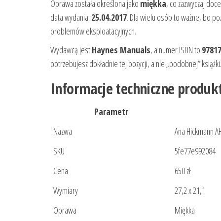
Oprawa została określona jako
miękka
, co zazwyczaj doc
data wydania:
25.04.2017
. Dla wielu osób to ważne, bo po
problemów eksploatacyjnych.
Wydawcą jest
Haynes Manuals
, a numer ISBN to
9781
potrzebujesz dokładnie tej pozycji, a nie „podobnej” książki
Informacje techniczne produk
Parametr
Nazwa
Ana Hickmann A
SKU
5fe77e992084
Cena
650 zł
Wymiary
27,2 x 21,1
Oprawa
Miękka