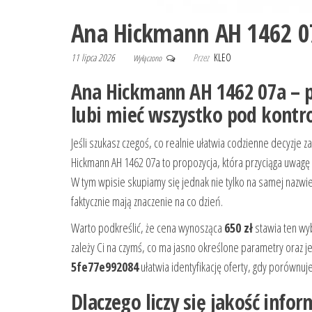
Ana Hickmann AH 1462 0
11 lipca 2026
Przez
KLEO
Wyłączono
Ana Hickmann AH 1462 07a – p
lubi mieć wszystko pod kontr
Jeśli szukasz czegoś, co realnie ułatwia codzienne decyzje z
Hickmann AH 1462 07a to propozycja, która przyciąga uwagę
W tym wpisie skupiamy się jednak nie tylko na samej nazwi
faktycznie mają znaczenie na co dzień.
Warto podkreślić, że cena wynosząca
650 zł
stawia ten wyb
zależy Ci na czymś, co ma jasno określone parametry oraz 
5fe77e992084
ułatwia identyfikację oferty, gdy porównuje
Dlaczego liczy się jakość infor