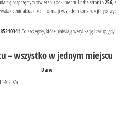
enia się przy częstym otwieraniu dokumentu. Liczba stron to
256
, a
zwala ocenić aktualność informacji względem konstrukcji i typowych
785210341
. To szczegóły, które ułatwiają weryfikację i zakup, gdy
.
tu – wszystko w jednym miejscu
Dane
H 1462 07a