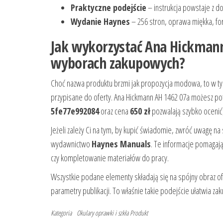
Praktyczne podejście
– instrukcja powstaje z d
Wydanie Haynes
– 256 stron, oprawa miękka, fo
Jak wykorzystać Ana Hickman
wyborach zakupowych?
Choć nazwa produktu brzmi jak propozycja modowa, to w ty
przypisane do oferty. Ana Hickmann AH 1462 07a możesz po
5fe77e992084
oraz cena
650 zł
pozwalają szybko ocenić, 
Jeżeli zależy Ci na tym, by kupić świadomie, zwróć uwagę na
wydawnictwo
Haynes Manuals
. Te informacje pomagaj
czy kompletowanie materiałów do pracy.
Wszystkie podane elementy składają się na spójny obraz ofe
parametry publikacji. To właśnie takie podejście ułatwia zak
Kategoria
Okulary oprawki i szkła
Produkt