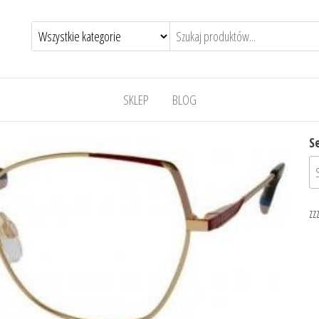
SKLEP
BLOG
S
zz