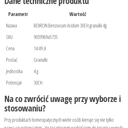
Dane techniczne produktu
Parametr
Wartość
Nazwa
BOIRON Benzoicum Acidum 30CH granulki 4g
SKU
9039969a5735
Cena
14.49 zł
Postać
Granulki
Jednostka
4 g
Potencjał
30CH
Na co zwrócić uwagę przy wyborze i
stosowaniu?
Przy produktach homeopatycznych wiele osób kieruje się nie tylko
nazwą czy potencjałem, ale też własnym podejściem do terapii i wygodą