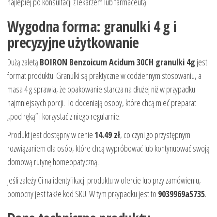
najlepiej po konsultacji z lekarzem lub farmaceutą.
Wygodna forma: granulki 4 g i
precyzyjne użytkowanie
Dużą zaletą
BOIRON Benzoicum Acidum 30CH granulki 4g
jest
format produktu. Granulki są praktyczne w codziennym stosowaniu, a
masa 4 g sprawia, że opakowanie starcza na dłużej niż w przypadku
najmniejszych porcji. To doceniają osoby, które chcą mieć preparat
„pod ręką” i korzystać z niego regularnie.
Produkt jest dostępny w cenie
14.49 zł
, co czyni go przystępnym
rozwiązaniem dla osób, które chcą wypróbować lub kontynuować swoją
domową rutynę homeopatyczną.
Jeśli zależy Ci na identyfikacji produktu w ofercie lub przy zamówieniu,
pomocny jest także kod SKU. W tym przypadku jest to
9039969a5735
.