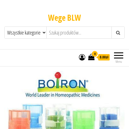
Wege BLW
0
0.00zł
Menu