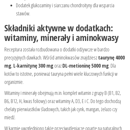
Dodatek glukozaminy i siarczanu chondroityny dla wsparcia
stawów.
Składniki aktywne w dodatkach:
witaminy, minerały i aminokwasy
Receptura została rozbudowana o dodatki odżywcze w bardzo
precyzyjnych dawkach. Wśród aminokwasów znajdziesz
taurynę 4000
mg
,
L-karnitynę 300 mg
oraz
DL-metioninę 5000 mg
. Dla
kotów to istotne, ponieważ tauryna pełni wiele kluczowych funkcji w
organizmie.
Witaminy i minerały obejmują m.in. komplet witamin z grupy B (B1, B2,
B6, B12, H, kwas foliowy) oraz witaminy A, D3, E i C. Do tego dochodzą
chelaty pierwiastków śladowych, takich jak cynk, mangan, żelazo czy
miedź.
W karmie uwzględniono także przeciwutleniacze oparte na naturalnych