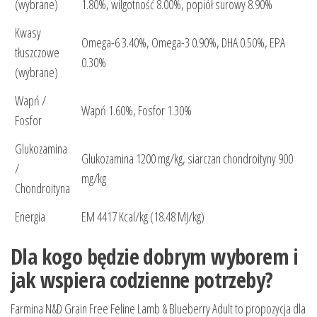
(wybrane)
1.80%, wilgotność 8.00%, popiół surowy 8.90%
Kwasy
Omega-6 3.40%, Omega-3 0.90%, DHA 0.50%, EPA
tłuszczowe
0.30%
(wybrane)
Wapń /
Wapń 1.60%, Fosfor 1.30%
Fosfor
Glukozamina
Glukozamina 1200 mg/kg, siarczan chondroityny 900
/
mg/kg
Chondroityna
Energia
EM 4417 Kcal/kg (18.48 MJ/kg)
Dla kogo będzie dobrym wyborem i
jak wspiera codzienne potrzeby?
Farmina N&D Grain Free Feline Lamb & Blueberry Adult to propozycja dla