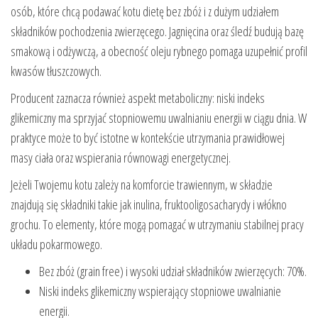
osób, które chcą podawać kotu dietę bez zbóż i z dużym udziałem
składników pochodzenia zwierzęcego. Jagnięcina oraz śledź budują bazę
smakową i odżywczą, a obecność oleju rybnego pomaga uzupełnić profil
kwasów tłuszczowych.
Producent zaznacza również aspekt metaboliczny: niski indeks
glikemiczny ma sprzyjać stopniowemu uwalnianiu energii w ciągu dnia. W
praktyce może to być istotne w kontekście utrzymania prawidłowej
masy ciała oraz wspierania równowagi energetycznej.
Jeżeli Twojemu kotu zależy na komforcie trawiennym, w składzie
znajdują się składniki takie jak inulina, fruktooligosacharydy i włókno
grochu. To elementy, które mogą pomagać w utrzymaniu stabilnej pracy
układu pokarmowego.
Bez zbóż (grain free) i wysoki udział składników zwierzęcych: 70%.
Niski indeks glikemiczny wspierający stopniowe uwalnianie
energii.