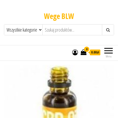
Wege BLW
0
0.00zł
Menu