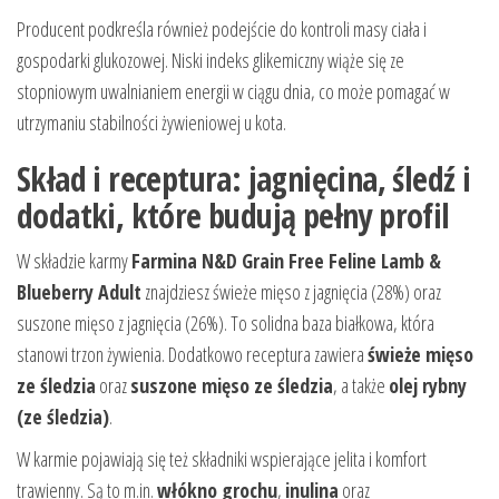
Producent podkreśla również podejście do kontroli masy ciała i
gospodarki glukozowej. Niski indeks glikemiczny wiąże się ze
stopniowym uwalnianiem energii w ciągu dnia, co może pomagać w
utrzymaniu stabilności żywieniowej u kota.
Skład i receptura: jagnięcina, śledź i
dodatki, które budują pełny profil
W składzie karmy
Farmina N&D Grain Free Feline Lamb &
Blueberry Adult
znajdziesz świeże mięso z jagnięcia (28%) oraz
suszone mięso z jagnięcia (26%). To solidna baza białkowa, która
stanowi trzon żywienia. Dodatkowo receptura zawiera
świeże mięso
ze śledzia
oraz
suszone mięso ze śledzia
, a także
olej rybny
(ze śledzia)
.
W karmie pojawiają się też składniki wspierające jelita i komfort
trawienny. Są to m.in.
włókno grochu
,
inulina
oraz