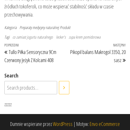
źródłach tokoferoli, co może wspierać stabilność składu w czasie
przechowywania.
Kategoria
Preparaty medycyny naturalnej
Produkt
Tagi
co zamiast jogurtu naturalnego
lecker's
zupa krem pomidorowa
Nawigacja wpisu
Poprzedni wpis
POPRZEDNI
NASTĘPNY
Na
Tullo Piłka Sensoryczna 9Cm
Pikopil balans Makrogol 3350, 20
Czerwony Jeżyk Z Kolcami 408
sasz
Search
zzzzz
Dumnie wspierane przez
WordPress
|
Motyw:
Envo eCommerce