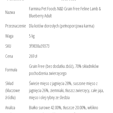
Farmina Pet Foods N&D Grain Free Feline Lamb &
Nazwa
Blueberry Adult
Przeznaczenie
Dla kotów dorosłych (pełnoporcjowa karma)
Waga
5 kg
SKU
3f9838a39373
Cena
269 zł
Grain Free (bez dodatku zbóż), 70% składników
Formuła
pochodzenia zwierzęcego
Skład
Świeże mięso z jagnięcia 28%, suszone mięso z
(kluczowe
jagnięcia 26%, ziemniaki, tłuszcz zwierzęcy, całe jaja,
źródła)
mięso i olej rybny ze śledzia
Analiza
Białko surowe 42.00%, tłuszcze 20.00%, włókno