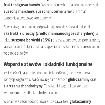
fruktooligosacharydy
. Wśród roślinnych dodatków znajdziesz także
suszoną marchew
,
suszoną lucernę
, a smak i aromat
uzupełniają owocowe komponenty.
Za warstwę funkcjonalną odpowiadają również dodatki, takie jak
ekstrakt z drożdży (źródło mannanooligosacharydów)
, a
także
suszone borówki (0.5%)
oraz suszone owoce: pomarańcza,
jabłko i granat. Całość została uzupełniona o składniki ukierunkowane na
wsparcie stawów.
Wsparcie stawów i składniki funkcjonalne
Jeśli zależy Ci na karmie, która nie tylko odżywia, ale też wspiera
kondycję organizmu, zwróć uwagę na obecność
glukozaminy
oraz
siarczanu chondroityny
. To składniki często kojarzone ze
wsparciem chrząstki i komfortem ruchu.
W analizie składu podano również, że zawartość
glukozaminy