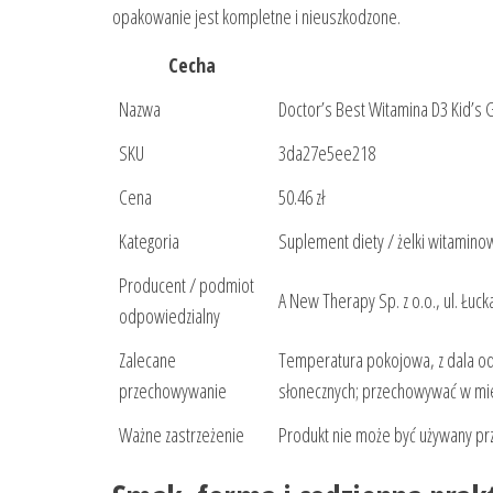
opakowanie jest kompletne i nieuszkodzone.
Cecha
Nazwa
Doctor’s Best Witamina D3 Kid’s 
SKU
3da27e5ee218
Cena
50.46 zł
Kategoria
Suplement diety / żelki witamin
Producent / podmiot
A New Therapy Sp. z o.o., ul. Łuc
odpowiedzialny
Zalecane
Temperatura pokojowa, z dala od
przechowywanie
słonecznych; przechowywać w mie
Ważne zastrzeżenie
Produkt nie może być używany pr