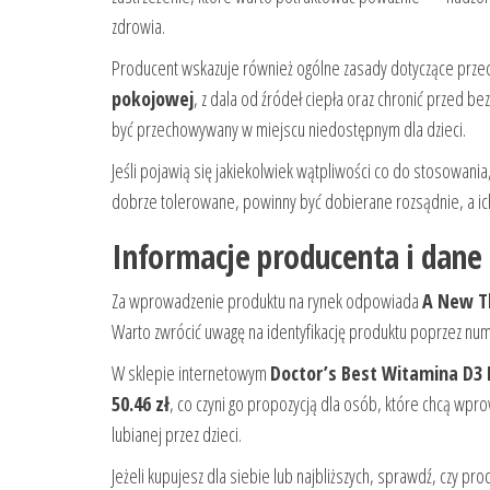
zdrowia.
Producent wskazuje również ogólne zasady dotyczące prz
pokojowej
, z dala od źródeł ciepła oraz chronić przed 
być przechowywany w miejscu niedostępnym dla dzieci.
Jeśli pojawią się jakiekolwiek wątpliwości co do stosowani
dobrze tolerowane, powinny być dobierane rozsądnie, a ic
Informacje producenta i dan
Za wprowadzenie produktu na rynek odpowiada
A New Th
Warto zwrócić uwagę na identyfikację produktu poprzez numer
W sklepie internetowym
Doctor’s Best Witamina D3 K
50.46 zł
, co czyni go propozycją dla osób, które chcą wp
lubianej przez dzieci.
Jeżeli kupujesz dla siebie lub najbliższych, sprawdź, czy 