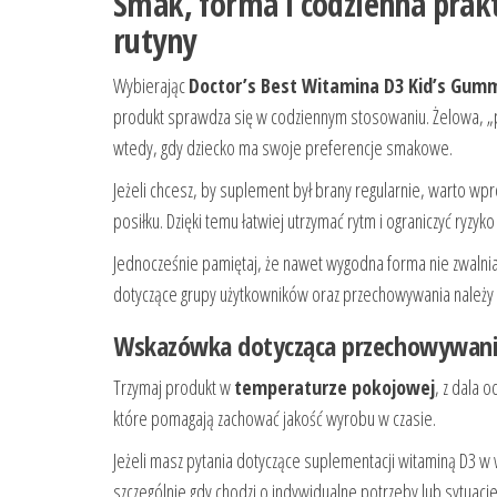
Smak, forma i codzienna prak
rutyny
Wybierając
Doctor’s Best Witamina D3 Kid’s Gummi
produkt sprawdza się w codziennym stosowaniu. Żelowa, „pr
wtedy, gdy dziecko ma swoje preferencje smakowe.
Jeżeli chcesz, by suplement był brany regularnie, warto wp
posiłku. Dzięki temu łatwiej utrzymać rytm i ograniczyć ryzyk
Jednocześnie pamiętaj, że nawet wygodna forma nie zwalni
dotyczące grupy użytkowników oraz przechowywania należy
Wskazówka dotycząca przechowywania
Trzymaj produkt w
temperaturze pokojowej
, z dala o
które pomagają zachować jakość wyrobu w czasie.
Jeżeli masz pytania dotyczące suplementacji witaminą D3 w
szczególnie gdy chodzi o indywidualne potrzeby lub sytua