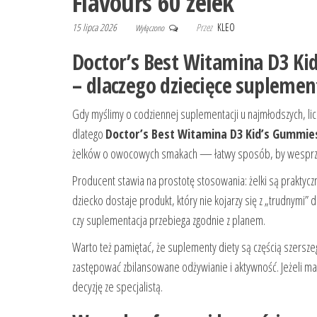
Flavours 60 żelek
15 lipca 2026
Przez
KLEO
Wyłączono
Doctor’s Best Witamina D3 Kid
– dlaczego dziecięce suplemen
Gdy myślimy o codziennej suplementacji u najmłodszych, lic
dlatego
Doctor’s Best Witamina D3 Kid’s Gummies 
żelków o owocowych smakach — łatwy sposób, by wesprze
Producent stawia na prostotę stosowania: żelki są praktycz
dziecko dostaje produkt, który nie kojarzy się z „trudnymi” 
czy suplementacja przebiega zgodnie z planem.
Warto też pamiętać, że suplementy diety są częścią szersz
zastępować zbilansowane odżywianie i aktywność. Jeżeli m
decyzję ze specjalistą.