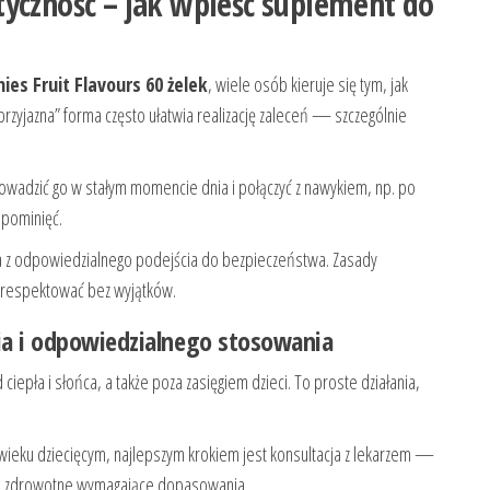
tyczność – jak wpleść suplement do
es Fruit Flavours 60 żelek
, wiele osób kieruje się tym, jak
zyjazna” forma często ułatwia realizację zaleceń — szczególnie
rowadzić go w stałym momencie dnia i połączyć z nawykiem, np. po
o pominięć.
a z odpowiedzialnego podejścia do bezpieczeństwa. Zasady
 respektować bez wyjątków.
 i odpowiedzialnego stosowania
d ciepła i słońca, a także poza zasięgiem dzieci. To proste działania,
 wieku dziecięcym, najlepszym krokiem jest konsultacja z lekarzem —
cje zdrowotne wymagające dopasowania.