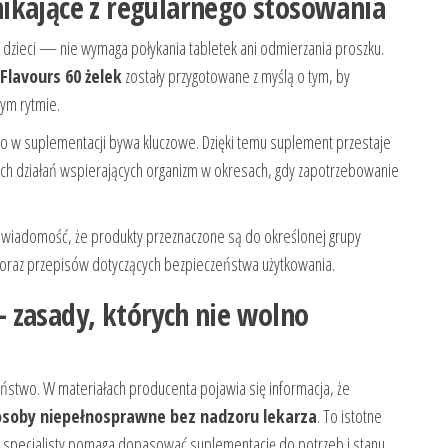
ikające z regularnego stosowania
u dzieci — nie wymaga połykania tabletek ani odmierzania proszku.
Flavours 60 żelek
zostały przygotowane z myślą o tym, by
ym rytmie.
 w suplementacji bywa kluczowe. Dzięki temu suplement przestaje
ch działań wspierających organizm w okresach, gdy zapotrzebowanie
z świadomość, że produkty przeznaczone są do określonej grupy
 oraz przepisów dotyczących bezpieczeństwa użytkowania.
 zasady, których nie wolno
eństwo. W materiałach producenta pojawia się informacja, że
 osoby niepełnosprawne bez nadzoru lekarza
. To istotne
 specjalisty pomaga dopasować suplementację do potrzeb i stanu