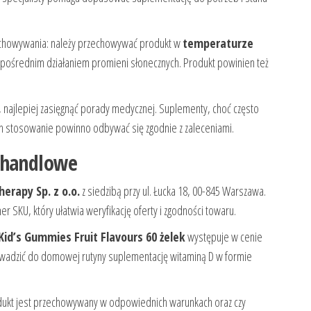
echowywania: należy przechowywać produkt w
temperaturze
bezpośrednim działaniem promieni słonecznych. Produkt powinien też
a, najlepiej zasięgnąć porady medycznej. Suplementy, choć często
h stosowanie powinno odbywać się zgodnie z zaleceniami.
e handlowe
erapy Sp. z o.o.
z siedzibą przy ul. Łucka 18, 00-845 Warszawa.
 SKU, który ułatwia weryfikację oferty i zgodności towaru.
id’s Gummies Fruit Flavours 60 żelek
występuje w cenie
rowadzić do domowej rutyny suplementację witaminą D w formie
produkt jest przechowywany w odpowiednich warunkach oraz czy