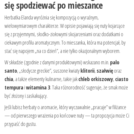
się spodziewać po mieszance
Herbatka Elanda wyróżnia się kompozycją o wyraźnym,
wielowymiarowym charakterze. W opisie pojawiają się nuty kojarzące
się z przyjemnymi, słodko-ziołowymi skojarzeniami oraz dodatkami o
ciekawym profilu aromatycznym. To mieszanka, która ma potencjał, by
stać się napojem „na co dzień”, a nie tylko okazjonalnym wyborem.
W składzie (zgodnie z danymi produktowymi) wskazano m.in.
palo
santo
, „słodycze greckie”, suszone kwiaty
klitorii
,
szałwię
oraz
chia
, a także elementy kulinarne, takie jak
chleb orkiszowy
,
ciasto
tempura
i
witamina 3
. Taka różnorodność sugeruje, że smak może
być złożony i zaskakujący.
Jeśli lubisz herbaty o aromacie, który wyczuwalnie „pracuje” w filiżance
— od pierwszego wrażenia po końcowe nuty — ta propozycja może Ci
przypaść do gustu.