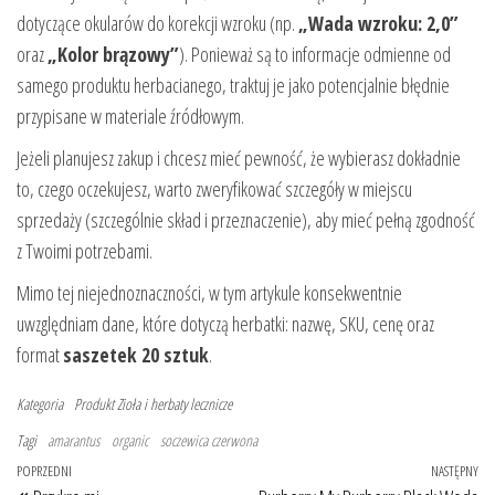
dotyczące okularów do korekcji wzroku (np.
„Wada wzroku: 2,0”
oraz
„Kolor brązowy”
). Ponieważ są to informacje odmienne od
samego produktu herbacianego, traktuj je jako potencjalnie błędnie
przypisane w materiale źródłowym.
Jeżeli planujesz zakup i chcesz mieć pewność, że wybierasz dokładnie
to, czego oczekujesz, warto zweryfikować szczegóły w miejscu
sprzedaży (szczególnie skład i przeznaczenie), aby mieć pełną zgodność
z Twoimi potrzebami.
Mimo tej niejednoznaczności, w tym artykule konsekwentnie
uwzględniam dane, które dotyczą herbatki: nazwę, SKU, cenę oraz
format
saszetek 20 sztuk
.
Kategoria
Produkt
Zioła i herbaty lecznicze
Tagi
amarantus
organic
soczewica czerwona
Nawigacja wpisu
Poprzedni wpis
POPRZEDNI
NASTĘPNY
Na