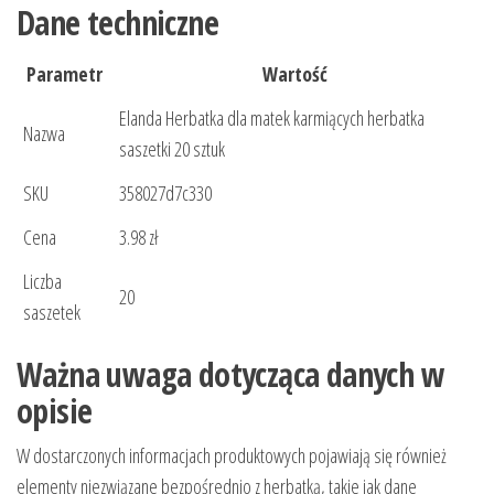
Dane techniczne
Parametr
Wartość
Elanda Herbatka dla matek karmiących herbatka
Nazwa
saszetki 20 sztuk
SKU
358027d7c330
Cena
3.98 zł
Liczba
20
saszetek
Ważna uwaga dotycząca danych w
opisie
W dostarczonych informacjach produktowych pojawiają się również
elementy niezwiązane bezpośrednio z herbatką, takie jak dane