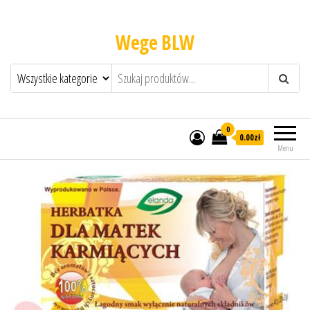
Wege BLW
0
0.00zł
Menu