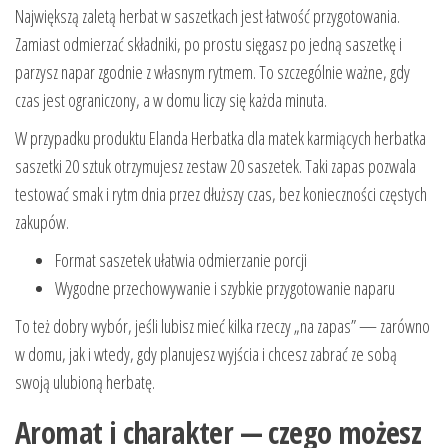
Największą zaletą herbat w saszetkach jest łatwość przygotowania.
Zamiast odmierzać składniki, po prostu sięgasz po jedną saszetkę i
parzysz napar zgodnie z własnym rytmem. To szczególnie ważne, gdy
czas jest ograniczony, a w domu liczy się każda minuta.
W przypadku produktu Elanda Herbatka dla matek karmiących herbatka
saszetki 20 sztuk otrzymujesz zestaw 20 saszetek. Taki zapas pozwala
testować smak i rytm dnia przez dłuższy czas, bez konieczności częstych
zakupów.
Format saszetek ułatwia odmierzanie porcji
Wygodne przechowywanie i szybkie przygotowanie naparu
To też dobry wybór, jeśli lubisz mieć kilka rzeczy „na zapas” — zarówno
w domu, jak i wtedy, gdy planujesz wyjścia i chcesz zabrać ze sobą
swoją ulubioną herbatę.
Aromat i charakter — czego możesz