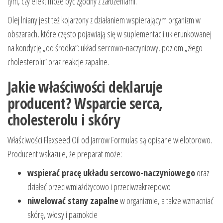
tym, czy efekt może być zgodny z założeniami.
Olej lniany jest też kojarzony z działaniem wspierającym organizm w
obszarach, które często pojawiają się w suplementacji ukierunkowanej
na kondycję „od środka”: układ sercowo-naczyniowy, poziom „złego
cholesterolu” oraz reakcje zapalne.
Jakie właściwości deklaruje
producent? Wsparcie serca,
cholesterolu i skóry
Właściwości Flaxseed Oil od Jarrow Formulas są opisane wielotorowo.
Producent wskazuje, że preparat może:
wspierać pracę układu sercowo-naczyniowego
oraz
działać przeciwmiażdżycowo i przeciwzakrzepowo
niwelować stany zapalne
w organizmie, a także wzmacniać
skórę, włosy i paznokcie