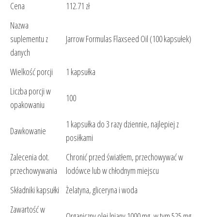
Cena
112.71 zł
Nazwa
suplementu z
Jarrow Formulas Flaxseed Oil (100 kapsułek)
danych
Wielkość porcji
1 kapsułka
Liczba porcji w
100
opakowaniu
1 kapsułka do 3 razy dziennie, najlepiej z
Dawkowanie
posiłkami
Zalecenia dot.
Chronić przed światłem, przechowywać w
przechowywania
lodówce lub w chłodnym miejscu
Składniki kapsułki
Żelatyna, gliceryna i woda
Zawartość w
Organiczny olej lniany 1000 mg, w tym 525 mg