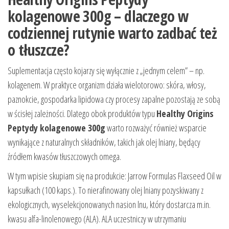
kolagenowe 300g – dlaczego w
codziennej rutynie warto zadbać też
o tłuszcze?
Suplementacja często kojarzy się wyłącznie z „jednym celem” – np.
kolagenem. W praktyce organizm działa wielotorowo: skóra, włosy,
paznokcie, gospodarka lipidowa czy procesy zapalne pozostają ze sobą
w ścisłej zależności. Dlatego obok produktów typu
Healthy Origins
Peptydy kolagenowe 300g
warto rozważyć również wsparcie
wynikające z naturalnych składników, takich jak olej lniany, będący
źródłem kwasów tłuszczowych omega.
W tym wpisie skupiam się na produkcie: Jarrow Formulas Flaxseed Oil w
kapsułkach (100 kaps.). To nierafinowany olej lniany pozyskiwany z
ekologicznych, wyselekcjonowanych nasion lnu, który dostarcza m.in.
kwasu alfa-linolenowego (ALA). ALA uczestniczy w utrzymaniu