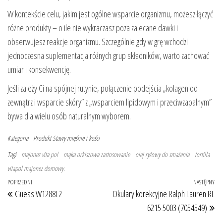
W kontekście celu, jakim jest ogólne wsparcie organizmu, możesz łączyć
różne produkty – o ile nie wykraczasz poza zalecane dawki i
obserwujesz reakcje organizmu. Szczególnie gdy w grę wchodzi
jednoczesna suplementacja różnych grup składników, warto zachować
umiar i konsekwencję.
Jeśli zależy Ci na spójnej rutynie, połączenie podejścia „kolagen od
zewnątrz i wsparcie skóry” z „wsparciem lipidowym i przeciwzapalnym”
bywa dla wielu osób naturalnym wyborem.
Kategoria
Produkt
Stawy mięśnie i kości
Tagi
majonez vita pol
mąka orkiszowa zastosowanie
olej ryżowy do smażenia
tortilla
vitapol majonez domowy.
Nawigacja wpisu
Poprzedni wpis
POPRZEDNI
NASTĘPNY
Na
Guess W1288L2
Okulary korekcyjne Ralph Lauren RL
6215 5003 (7054549)