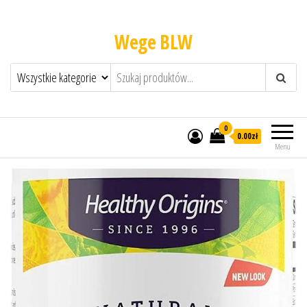
Wege BLW
0
0.00zł
Menu