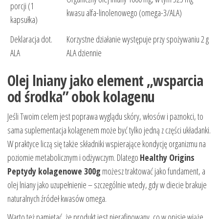
porcji (1
kwasu alfa-linolenowego (omega-3/ALA)
kapsułka)
Deklaracja dot.
Korzystne działanie występuje przy spożywaniu 2 g
ALA
ALA dziennie
Olej lniany jako element „wsparcia
od środka” obok kolagenu
Jeśli Twoim celem jest poprawa wyglądu skóry, włosów i paznokci, to
sama suplementacja kolagenem może być tylko jedną z części układanki.
W praktyce liczą się także składniki wspierające kondycję organizmu na
poziomie metabolicznym i odżywczym. Dlatego
Healthy Origins
Peptydy kolagenowe 300g
możesz traktować jako fundament, a
olej lniany jako uzupełnienie – szczególnie wtedy, gdy w diecie brakuje
naturalnych źródeł kwasów omega.
Warto też pamiętać, że produkt jest nierafinowany, co w opisie wiąże