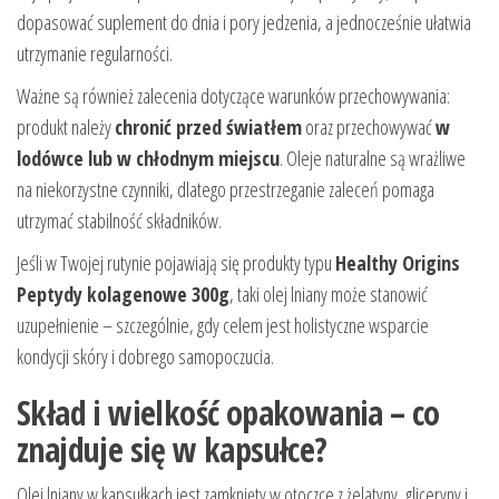
dopasować suplement do dnia i pory jedzenia, a jednocześnie ułatwia
utrzymanie regularności.
Ważne są również zalecenia dotyczące warunków przechowywania:
produkt należy
chronić przed światłem
oraz przechowywać
w
lodówce lub w chłodnym miejscu
. Oleje naturalne są wrażliwe
na niekorzystne czynniki, dlatego przestrzeganie zaleceń pomaga
utrzymać stabilność składników.
Jeśli w Twojej rutynie pojawiają się produkty typu
Healthy Origins
Peptydy kolagenowe 300g
, taki olej lniany może stanowić
uzupełnienie – szczególnie, gdy celem jest holistyczne wsparcie
kondycji skóry i dobrego samopoczucia.
Skład i wielkość opakowania – co
znajduje się w kapsułce?
Olej lniany w kapsułkach jest zamknięty w otoczce z żelatyny, gliceryny i