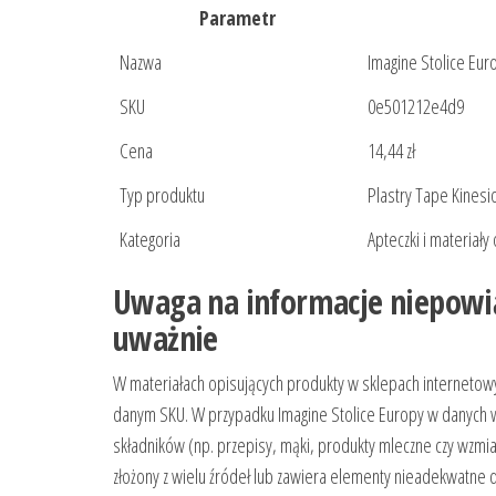
Parametr
Nazwa
Imagine Stolice Eur
SKU
0e501212e4d9
Cena
14,44 zł
Typ produktu
Plastry Tape Kinesio
Kategoria
Apteczki i materiał
Uwaga na informacje niepowią
uważnie
W materiałach opisujących produkty w sklepach internetow
danym SKU. W przypadku Imagine Stolice Europy w danych we
składników (np. przepisy, mąki, produkty mleczne czy wzmi
złożony z wielu źródeł lub zawiera elementy nieadekwatn