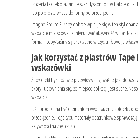
ułożenia tkanek oraz zmniejszać dyskomfort w trakcie dnia. T
lub po prostu wraca do formy po przeciążeniu.
Imagine Stolice Europy dobrze wpisuje się w ten styl dban
wsparcie miejscowe i kontynuować aktywność w bardziej ko
forma – tepy/taśmy są praktyczne w użyciu i łatwo je włączy
Jak korzystać z plastrów Tape
wskazówki
Żeby efekt był możliwie przewidywalny, ważne jest dopasow
skóry i upewnienia się, że miejsce aplikacji jest suche. Na
wsparcia.
Jeśli produkt ma być elementem wyposażenia apteczki, dobr
przeciążenie. Tego typu materiały opatrunkowe sprawdzają s
aktywności na zbyt długo.
Przyklej na czystą i suchą skórę, unikając podrażnion