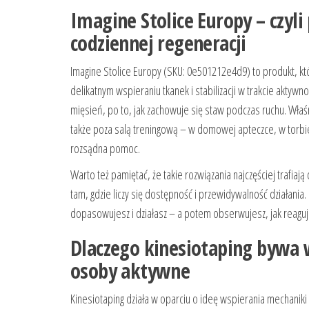
Imagine Stolice Europy – czyli
codziennej regeneracji
Imagine Stolice Europy (SKU: 0e501212e4d9) to produkt, któ
delikatnym wspieraniu tkanek i stabilizacji w trakcie aktywnoś
mięsień, po to, jak zachowuje się staw podczas ruchu. Wła
także poza salą treningową – w domowej apteczce, w torbie n
rozsądna pomoc.
Warto też pamiętać, że takie rozwiązania najczęściej trafiają
tam, gdzie liczy się dostępność i przewidywalność działania.
dopasowujesz i działasz – a potem obserwujesz, jak reaguje
Dlaczego kinesiotaping bywa 
osoby aktywne
Kinesiotaping działa w oparciu o ideę wspierania mechanik