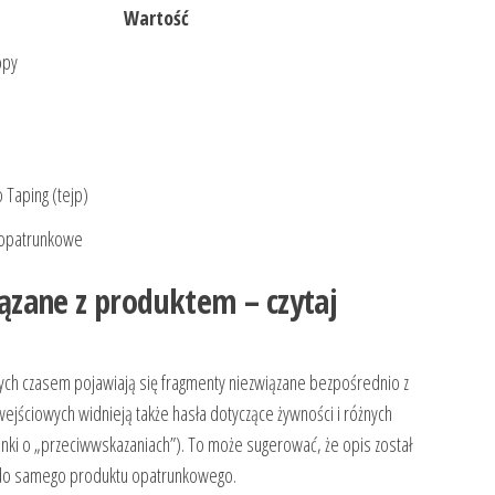
Wartość
opy
 Taping (tejp)
y opatrunkowe
zane z produktem – czytaj
ych czasem pojawiają się fragmenty niezwiązane bezpośrednio z
jściowych widnieją także hasła dotyczące żywności i różnych
anki o „przeciwwskazaniach”). To może sugerować, że opis został
e do samego produktu opatrunkowego.