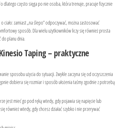
o dlatego często sięga po nie osoba, która trenuje, pracuje fizycznie
ia o ciało: zamiast „na ślepo” odpoczywać, można zastosować
mfortowy sposób. Dla wielu użytkowników liczy się również prosta
ć do planu dnia.
 Kinesio Taping – praktyczne
anie sposobu użycia do sytuacji. Zwykle zaczyna się od oczyszczenia
stępnie dobiera się rozmiar i sposób ułożenia taśmy zgodnie z potrzebą
ze jest mieć go pod ręką wtedy, gdy pojawia się napięcie lub
ię również wtedy, gdy chcesz działać szybko i nie przerywać
ych miejsc.