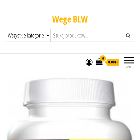
Wege BLW
0
0.00zł
Menu