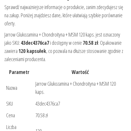
Sprawdź najważniejsze informacje o produkcie, zanim zdecydujesz się
na zakup. Poniżej znajdziesz dane, które ułatwiają szybkie porównanie
oferty.
Jarrow Glukozamina + Chondroityna + MSM 120 kaps. jest oznaczony
jako SKU:
43dec4376ca7
i dostępny w cenie
70.58 zł
. Opakowanie
zawiera
120 kapsułek
, co pozwala na dłuższe stosowanie zgodnie z
zaleceniami producenta.
Parametr
Wartość
Jarrow Glukozamina + Chondroityna + MSM 120
Nazwa
kaps.
SKU
43dec4376ca7
Cena
70.58 zł
Liczba
120