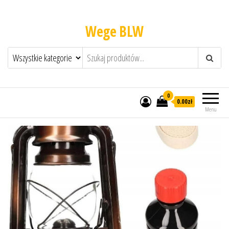
Wege BLW
0
0.00zł
Menu