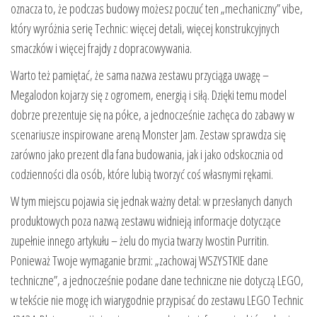
oznacza to, że podczas budowy możesz poczuć ten „mechaniczny” vibe,
który wyróżnia serię Technic: więcej detali, więcej konstrukcyjnych
smaczków i więcej frajdy z dopracowywania.
Warto też pamiętać, że sama nazwa zestawu przyciąga uwagę –
Megalodon kojarzy się z ogromem, energią i siłą. Dzięki temu model
dobrze prezentuje się na półce, a jednocześnie zachęca do zabawy w
scenariusze inspirowane areną Monster Jam. Zestaw sprawdza się
zarówno jako prezent dla fana budowania, jak i jako odskocznia od
codzienności dla osób, które lubią tworzyć coś własnymi rękami.
W tym miejscu pojawia się jednak ważny detal: w przesłanych danych
produktowych poza nazwą zestawu widnieją informacje dotyczące
zupełnie innego artykułu – żelu do mycia twarzy Iwostin Purritin.
Ponieważ Twoje wymaganie brzmi: „zachowaj WSZYSTKIE dane
techniczne”, a jednocześnie podane dane techniczne nie dotyczą LEGO,
w tekście nie mogę ich wiarygodnie przypisać do zestawu LEGO Technic