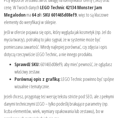
Przy wyborze zestawu zwróć uwagę na identyfikator oferty (SKU) oraz
cenę. W Twoich danych
LEGO Technic 42134 Monster Jam
Megalodon
ma
64 zł
i
SKU 601465d08ef9
, więc to są kluczowe
elementy do weryfikacji w sklepie.
Jeśli w ofercie pojawia się opis, który wygląda jak kosmetyk (np. żel do
mycia twarzy), potraktuj to jako sygnał, że w systemie może być
pomieszana zawartość. Wtedy najlepiej porównać, czy zdjęcia i opis
dotyczą rzeczywiście LEGO Technic, a nie innego produktu.
Sprawdź SKU:
601465d08ef9, aby mieć pewność, że oglądasz
właściwy zestaw.
Porównaj opis z grafiką:
LEGO Technic powinno być spójne
wizualnie i tematycznie.
Jeżeli chcesz, przygotuję też wersję tekstu stricte pod SEO, ale z pełnymi
danymi technicznymi LEGO – tylko podeślij brakujące parametry (np.
liczba elementów, wiek, wymiary opakowania lub zestawu), bo w