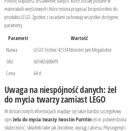
Poniżej znajdziesz zestawienie danych, które zostały podane w
materiałach wejściowych i które można przypisać bezpośrednio do
produktu LEGO. Zgodnie z zasadami zachowuję wszystkie dostępne
parametry.
Parametr
Wartość
Nazwa
LEGO Technic 42134 Monster Jam Megalodon
SKU
601465d08ef9
Cena
64 zł
Uwaga na niespójność danych: żel
do mycia twarzy zamiast LEGO
W dostarczonych informacjach znajduje się także bardzo szczegółowy
opis
żelu do mycia twarzy Iwostin Purritin
(m.in. potwierdzona
skuteczność, składniki takie jak Zincidone, wyciąg z aloesu, Physiogenyl i