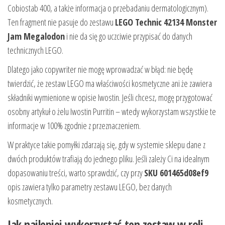
Cobiostab 400, a także informacja o przebadaniu dermatologicznym).
Ten fragment nie pasuje do zestawu
LEGO Technic 42134 Monster
Jam Megalodon
i nie da się go uczciwie przypisać do danych
technicznych LEGO.
Dlatego jako copywriter nie mogę wprowadzać w błąd: nie będę
twierdzić, że zestaw LEGO ma właściwości kosmetyczne ani że zawiera
składniki wymienione w opisie Iwostin. Jeśli chcesz, mogę przygotować
osobny artykuł o żelu Iwostin Purritin – wtedy wykorzystam wszystkie te
informacje w 100% zgodnie z przeznaczeniem.
W praktyce takie pomyłki zdarzają się, gdy w systemie sklepu dane z
dwóch produktów trafiają do jednego pliku. Jeśli zależy Ci na idealnym
dopasowaniu treści, warto sprawdzić, czy przy
SKU 601465d08ef9
opis zawiera tylko parametry zestawu LEGO, bez danych
kosmetycznych.
Jak najlepiej wykorzystać ten zestaw w roli