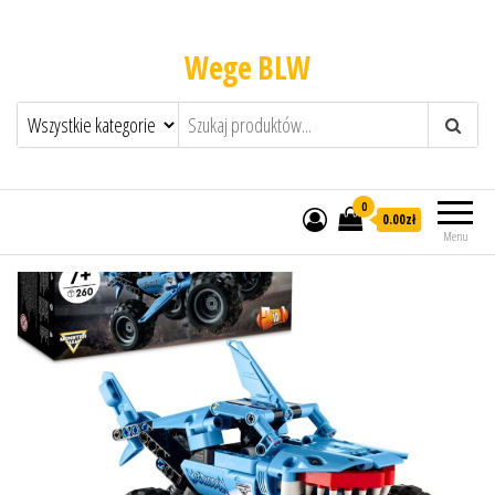
Wege BLW
0
0.00zł
Menu