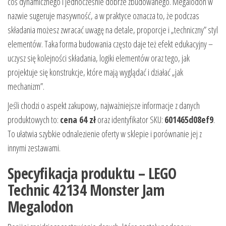
coś dynamicznego i jednocześnie dobrze zbudowanego. Megalodon w
nazwie sugeruje masywność, a w praktyce oznacza to, że podczas
składania możesz zwracać uwagę na detale, proporcje i „techniczny” styl
elementów. Taka forma budowania często daje też efekt edukacyjny –
uczysz się kolejności składania, logiki elementów oraz tego, jak
projektuje się konstrukcje, które mają wyglądać i działać „jak
mechanizm”.
Jeśli chodzi o aspekt zakupowy, najważniejsze informacje z danych
produktowych to:
cena 64 zł
oraz identyfikator SKU:
601465d08ef9
.
To ułatwia szybkie odnalezienie oferty w sklepie i porównanie jej z
innymi zestawami.
Specyfikacja produktu – LEGO
Technic 42134 Monster Jam
Megalodon