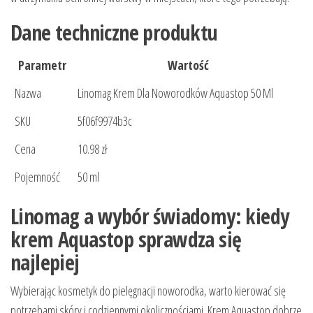
Dane techniczne produktu
Parametr
Wartość
Nazwa
Linomag Krem Dla Noworodków Aquastop 50 Ml
SKU
5f06f9974b3c
Cena
10.98 zł
Pojemność
50 ml
Linomag a wybór świadomy: kiedy
krem Aquastop sprawdza się
najlepiej
Wybierając kosmetyk do pielęgnacji noworodka, warto kierować się
potrzebami skóry i codziennymi okolicznościami. Krem Aquastop dobrze