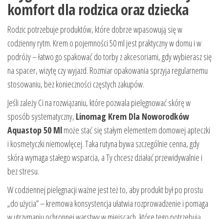
komfort dla rodzica oraz dziecka
Rodzic potrzebuje produktów, które dobrze wpasowują się w
codzienny rytm. Krem o pojemności 50 ml jest praktyczny w domu i w
podróży – łatwo go spakować do torby z akcesoriami, gdy wybierasz się
na spacer, wizytę czy wyjazd. Rozmiar opakowania sprzyja regularnemu
stosowaniu, bez konieczności częstych zakupów.
Jeśli zależy Ci na rozwiązaniu, które pozwala pielęgnować skórę w
sposób systematyczny,
Linomag Krem Dla Noworodków
Aquastop 50 Ml
może stać się stałym elementem domowej apteczki
i kosmetyczki niemowlęcej. Taka rutyna bywa szczególnie cenna, gdy
skóra wymaga stałego wsparcia, a Ty chcesz działać przewidywalnie i
bez stresu.
W codziennej pielęgnacji ważne jest też to, aby produkt był po prostu
„do użycia” – kremowa konsystencja ułatwia rozprowadzenie i pomaga
w utrzymaniu ochronnej warstwy w miejscach, które tego potrzebują.