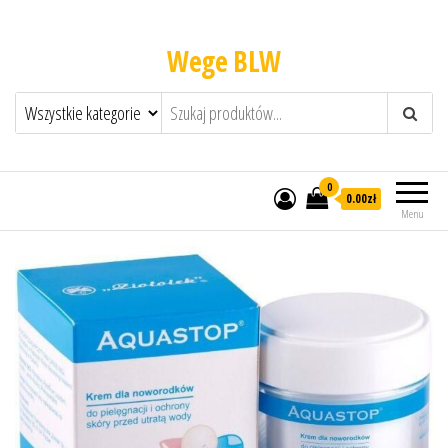
Wege BLW
0
0.00zł
Menu