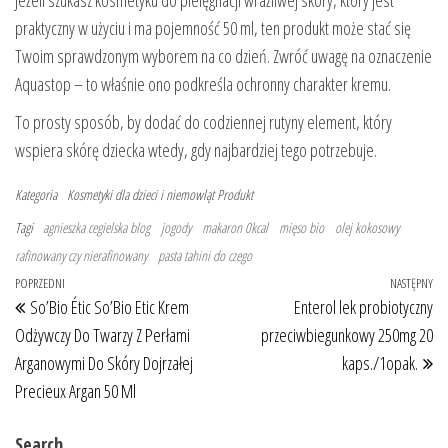
Jeżeli szukasz kosmetyku do pielęgnacji wrażliwej skóry, który jest
praktyczny w użyciu i ma pojemność 50 ml, ten produkt może stać się
Twoim sprawdzonym wyborem na co dzień. Zwróć uwagę na oznaczenie
Aquastop – to właśnie ono podkreśla ochronny charakter kremu.
To prosty sposób, by dodać do codziennej rutyny element, który
wspiera skórę dziecka wtedy, gdy najbardziej tego potrzebuje.
Kategoria
Kosmetyki dla dzieci i niemowląt
Produkt
Tagi
agnieszka cegielska blog
jogody
makaron 0kcal
mięso bio
olej kokosowy
rafinowany czy nierafinowany
pasta tahini do czego
Nawigacja wpisu
Poprzedni wpis
POPRZEDNI
NASTĘPNY
Na
So’Bio Étic So’Bio Etic Krem
Enterol lek probiotyczny
Odżywczy Do Twarzy Z Perłami
przeciwbiegunkowy 250mg 20
Arganowymi Do Skóry Dojrzałej
kaps./1opak.
Precieux Argan 50 Ml
Search