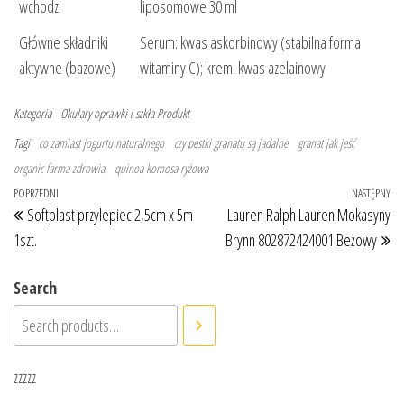
wchodzi
liposomowe 30 ml
Główne składniki
Serum: kwas askorbinowy (stabilna forma
aktywne (bazowe)
witaminy C); krem: kwas azelainowy
Kategoria
Okulary oprawki i szkła
Produkt
Tagi
co zamiast jogurtu naturalnego
czy pestki granatu są jadalne
granat jak jeść
organic farma zdrowia
quinoa komosa ryżowa
Nawigacja wpisu
Poprzedni wpis
POPRZEDNI
NASTĘPNY
Na
Softplast przylepiec 2,5cm x 5m
Lauren Ralph Lauren Mokasyny
1szt.
Brynn 802872424001 Beżowy
Search
zzzzz