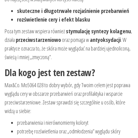
skuteczne i długotrwałe rozjaśnienie przebarwień
rozświetlenie cery i efekt blasku
Poza tym zestaw wspiera również
stymulację syntezy kolagenu
,
działa
przeciwstarzeniowo
oraz pomaga w
antyoksydacji
. W
praktyce oznacza to, że skóra może wyglądać na bardziej ujednoliconą,
świeżą i mniej „zmęczoną”.
Dla kogo jest ten zestaw?
Max&Co. Mo5064 028 to dobry wybór, gdy Twoim celem jest poprawa
wyglądu cery w obszarze przebarwień oraz profilaktyka i wsparcie
przeciwstarzeniowe. Zestaw sprawdzi się szczególnie u osób, które
widzą u siebie:
przebarwienia i nierównomierny koloryt
potrzebę rozświetlenia oraz „odmłodzenia” wyglądu skóry