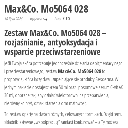
Max&Co. Mo5064 028
16 lipca 2026
Przez
KLEO
Wyłączono
Zestaw Max&Co. Mo5064 028 –
rozjaśnianie, antyoksydacja i
wsparcie przeciwstarzeniowe
Jeśli Twoja skóra potrzebuje jednocześnie działania depigmentacyjnego
i przeciwstarzeniowego, zestaw
Max&Co. Mo5064 028
to
propozycja, która łączy dwa uzupełniające się produkty Sesderma. W
jednym pakiecie dostajesz krem 50 ml oraz liposomowe serum C-Vit AX
30 ml, dobrane tak, aby działać wielotorowo: na przebarwienia,
nierówny koloryt, oznaki starzenia oraz matowość.
To zestaw oparty na dwóch różnych, celowanych formułach. Dzięki temu
składniki aktywne „współpracują” zamiast konkurować – a Ty możesz