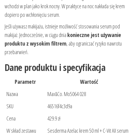
wchodzi w plan jako krok nocny. W praktyce na noc nakłada się krem
dopiero po wchłonięciu serum.
Jeśli używasz makijażu, istnieje możliwość stosowania serum pod
makijaż. Jednocześnie, w ciągu dnia
konieczne jest używanie
produktu z wysokim filtrem
, aby ograniczać ryzyko nawrotu
przebarwień.
Dane produktu i specyfikacja
Parametr
Wartość
Nazwa
Max&Co. Mo5064 028
SKU
46516f4c3d9a
Cena
429.9 zł
W skład zestawu
Sesderma Azelac krem 50 ml + C-Vit AX serum