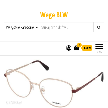
Wege BLW
0
0.00zł
Menu