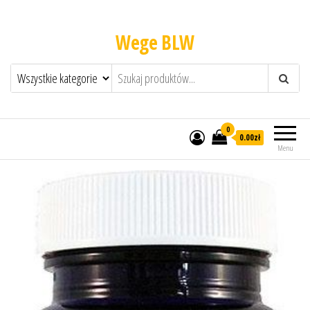
Wege BLW
0
0.00zł
Menu