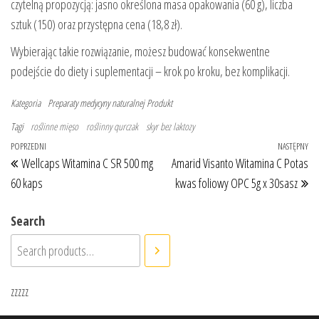
czytelną propozycją: jasno określona masa opakowania (60 g), liczba
sztuk (150) oraz przystępna cena (18,8 zł).
Wybierając takie rozwiązanie, możesz budować konsekwentne
podejście do diety i suplementacji – krok po kroku, bez komplikacji.
Kategoria
Preparaty medycyny naturalnej
Produkt
Tagi
roślinne mięso
roślinny qurczak
skyr bez laktozy
Nawigacja wpisu
Poprzedni wpis
POPRZEDNI
NASTĘPNY
Na
Wellcaps Witamina C SR 500 mg
Amarid Visanto Witamina C Potas
60 kaps
kwas foliowy OPC 5g x 30sasz
Search
zzzzz