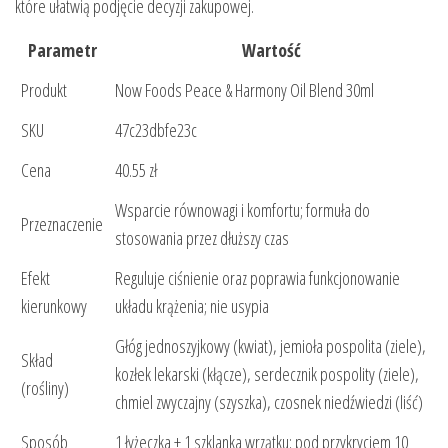
które ułatwią podjęcie decyzji zakupowej.
Parametr
Wartość
Produkt
Now Foods Peace & Harmony Oil Blend 30ml
SKU
47c23dbfe23c
Cena
40.55 zł
Wsparcie równowagi i komfortu; formuła do
Przeznaczenie
stosowania przez dłuższy czas
Efekt
Reguluje ciśnienie oraz poprawia funkcjonowanie
kierunkowy
układu krążenia; nie usypia
Głóg jednoszyjkowy (kwiat), jemioła pospolita (ziele),
Skład
kozłek lekarski (kłącze), serdecznik pospolity (ziele),
(rośliny)
chmiel zwyczajny (szyszka), czosnek niedźwiedzi (liść)
Sposób
1 łyżeczka + 1 szklanka wrzątku; pod przykryciem 10