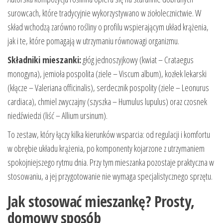
surowcach, które tradycyjnie wykorzystywano w ziołolecznictwie. W
skład wchodzą zarówno rośliny o profilu wspierającym układ krążenia,
jak i te, które pomagają w utrzymaniu równowagi organizmu.
Składniki mieszanki:
głóg jednoszyjkowy (kwiat – Crataegus
monogyna), jemioła pospolita (ziele – Viscum album), kozłek lekarski
(kłącze – Valeriana officinalis), serdecznik pospolity (ziele – Leonurus
cardiaca), chmiel zwyczajny (szyszka – Humulus lupulus) oraz czosnek
niedźwiedzi (liść – Allium ursinum).
To zestaw, który łączy kilka kierunków wsparcia: od regulacji i komfortu
w obrębie układu krążenia, po komponenty kojarzone z utrzymaniem
spokojniejszego rytmu dnia. Przy tym mieszanka pozostaje praktyczna w
stosowaniu, a jej przygotowanie nie wymaga specjalistycznego sprzętu.
Jak stosować mieszankę? Prosty,
domowy sposób