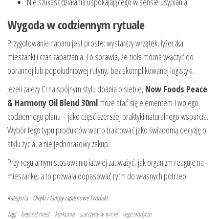
Nie szukasz działania uspokajającego w sensie usypiania.
Wygoda w codziennym rytuale
Przygotowanie naparu jest proste: wystarczy wrzątek, łyżeczka
mieszanki i czas zaparzania. To sprawia, że zioła można włączyć do
porannej lub popołudniowej rutyny, bez skomplikowanej logistyki.
Jeżeli zależy Ci na spójnym stylu dbania o siebie,
Now Foods Peace
& Harmony Oil Blend 30ml
może stać się elementem Twojego
codziennego planu – jako część szerszej praktyki naturalnego wsparcia.
Wybór tego typu produktów warto traktować jako świadomą decyzję o
stylu życia, a nie jednorazowy zakup.
Przy regularnym stosowaniu łatwiej zauważyć, jak organizm reaguje na
mieszankę, a to pozwala dopasować rytm do własnych potrzeb.
Kategoria
Olejki i lampy zapachowe
Produkt
Tagi
beyond meet
kurkuma
siarczyny w winie
vege słodycze