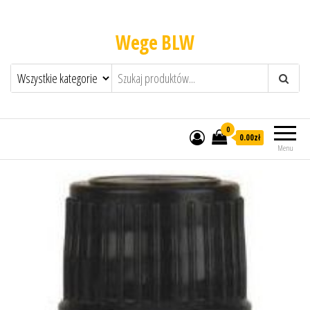
Wege BLW
0
0.00zł
Menu