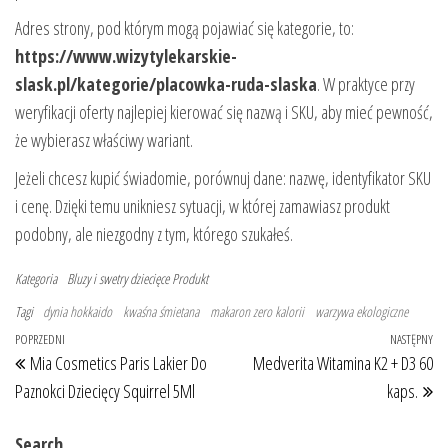
Adres strony, pod którym mogą pojawiać się kategorie, to:
https://www.wizytylekarskie-
slask.pl/kategorie/placowka-ruda-slaska
. W praktyce przy
weryfikacji oferty najlepiej kierować się nazwą i SKU, aby mieć pewność,
że wybierasz właściwy wariant.
Jeżeli chcesz kupić świadomie, porównuj dane: nazwę, identyfikator SKU
i cenę. Dzięki temu unikniesz sytuacji, w której zamawiasz produkt
podobny, ale niezgodny z tym, którego szukałeś.
Kategoria
Bluzy i swetry dziecięce
Produkt
Tagi
dynia hokkaido
kwaśna śmietana
makaron zero kalorii
warzywa ekologiczne
Nawigacja wpisu
Poprzedni wpis
POPRZEDNI
NASTĘPNY
Na
Mia Cosmetics Paris Lakier Do
Medverita Witamina K2 + D3 60
Paznokci Dziecięcy Squirrel 5Ml
kaps.
Search