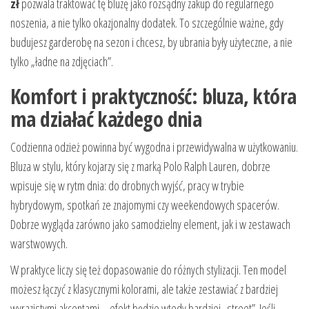
zł
pozwala traktować tę bluzę jako rozsądny zakup do regularnego
noszenia, a nie tylko okazjonalny dodatek. To szczególnie ważne, gdy
budujesz garderobę na sezon i chcesz, by ubrania były użyteczne, a nie
tylko „ładne na zdjęciach”.
Komfort i praktyczność: bluza, która
ma działać każdego dnia
Codzienna odzież powinna być wygodna i przewidywalna w użytkowaniu.
Bluza w stylu, który kojarzy się z marką Polo Ralph Lauren, dobrze
wpisuje się w rytm dnia: do drobnych wyjść, pracy w trybie
hybrydowym, spotkań ze znajomymi czy weekendowych spacerów.
Dobrze wygląda zarówno jako samodzielny element, jak i w zestawach
warstwowych.
W praktyce liczy się też dopasowanie do różnych stylizacji. Ten model
możesz łączyć z klasycznymi kolorami, ale także zestawiać z bardziej
wyrazistymi akcentami – efekt będzie wtedy bardziej „street”. Jeśli