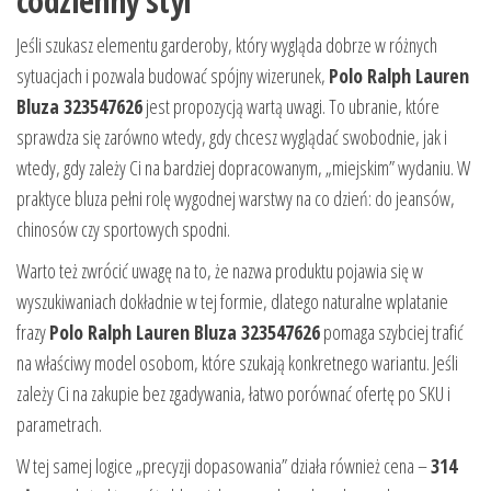
codzienny styl
Jeśli szukasz elementu garderoby, który wygląda dobrze w różnych
sytuacjach i pozwala budować spójny wizerunek,
Polo Ralph Lauren
Bluza 323547626
jest propozycją wartą uwagi. To ubranie, które
sprawdza się zarówno wtedy, gdy chcesz wyglądać swobodnie, jak i
wtedy, gdy zależy Ci na bardziej dopracowanym, „miejskim” wydaniu. W
praktyce bluza pełni rolę wygodnej warstwy na co dzień: do jeansów,
chinosów czy sportowych spodni.
Warto też zwrócić uwagę na to, że nazwa produktu pojawia się w
wyszukiwaniach dokładnie w tej formie, dlatego naturalne wplatanie
frazy
Polo Ralph Lauren Bluza 323547626
pomaga szybciej trafić
na właściwy model osobom, które szukają konkretnego wariantu. Jeśli
zależy Ci na zakupie bez zgadywania, łatwo porównać ofertę po SKU i
parametrach.
W tej samej logice „precyzji dopasowania” działa również cena –
314