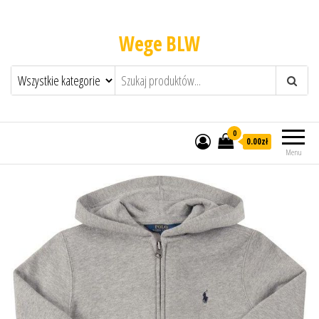
Wege BLW
0
0.00zł
Menu