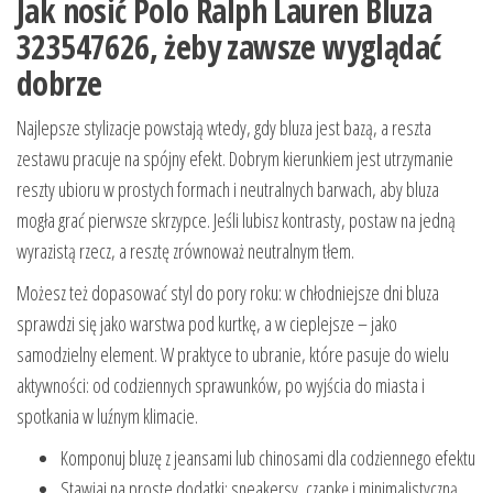
Jak nosić Polo Ralph Lauren Bluza
323547626, żeby zawsze wyglądać
dobrze
Najlepsze stylizacje powstają wtedy, gdy bluza jest bazą, a reszta
zestawu pracuje na spójny efekt. Dobrym kierunkiem jest utrzymanie
reszty ubioru w prostych formach i neutralnych barwach, aby bluza
mogła grać pierwsze skrzypce. Jeśli lubisz kontrasty, postaw na jedną
wyrazistą rzecz, a resztę zrównoważ neutralnym tłem.
Możesz też dopasować styl do pory roku: w chłodniejsze dni bluza
sprawdzi się jako warstwa pod kurtkę, a w cieplejsze – jako
samodzielny element. W praktyce to ubranie, które pasuje do wielu
aktywności: od codziennych sprawunków, po wyjścia do miasta i
spotkania w luźnym klimacie.
Komponuj bluzę z jeansami lub chinosami dla codziennego efektu
Stawiaj na proste dodatki: sneakersy, czapkę i minimalistyczną