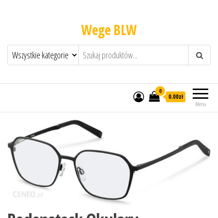
Wege BLW
0
0.00zł
Menu