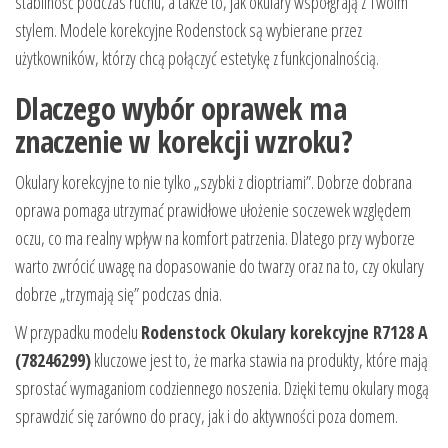
stabilność podczas ruchu, a także to, jak okulary współgrają z Twoim
stylem. Modele korekcyjne Rodenstock są wybierane przez
użytkowników, którzy chcą połączyć estetykę z funkcjonalnością.
Dlaczego wybór oprawek ma
znaczenie w korekcji wzroku?
Okulary korekcyjne to nie tylko „szybki z dioptriami”. Dobrze dobrana
oprawa pomaga utrzymać prawidłowe ułożenie soczewek względem
oczu, co ma realny wpływ na komfort patrzenia. Dlatego przy wyborze
warto zwrócić uwagę na dopasowanie do twarzy oraz na to, czy okulary
dobrze „trzymają się” podczas dnia.
W przypadku modelu
Rodenstock Okulary korekcyjne R7128 A
(78246299)
kluczowe jest to, że marka stawia na produkty, które mają
sprostać wymaganiom codziennego noszenia. Dzięki temu okulary mogą
sprawdzić się zarówno do pracy, jak i do aktywności poza domem.