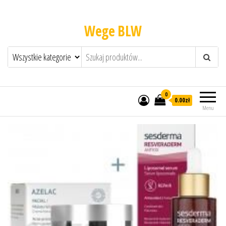
Wege BLW
0
0.00zł
Menu