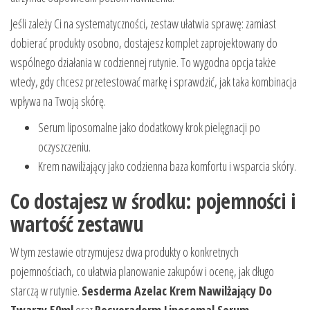
Jeśli zależy Ci na systematyczności, zestaw ułatwia sprawę: zamiast
dobierać produkty osobno, dostajesz komplet zaprojektowany do
wspólnego działania w codziennej rutynie. To wygodna opcja także
wtedy, gdy chcesz przetestować markę i sprawdzić, jak taka kombinacja
wpływa na Twoją skórę.
Serum liposomalne jako dodatkowy krok pielęgnacji po
oczyszczeniu.
Krem nawilżający jako codzienna baza komfortu i wsparcia skóry.
Co dostajesz w środku: pojemności i
wartość zestawu
W tym zestawie otrzymujesz dwa produkty o konkretnych
pojemnościach, co ułatwia planowanie zakupów i ocenę, jak długo
starczą w rutynie.
Sesderma Azelac Krem Nawilżający Do
Twarzy 50ml
oraz
Resveraderm Liposomal Serum