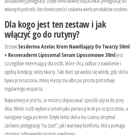
dodatkowej pielęgnacji. Dzięki temu łatwiej dopasować pielęgnację do
własnych potrzeb, bez konieczności szukania wielu produktów osobno.
Dla kogo jest ten zestaw i jak
włączyć go do rutyny?
Zestaw
Sesderma Azelac Krem Nawilżający Do Twarzy 50ml
+ Resveraderm Liposomal Serum Liposomowe 30ml
jest
szczególnie interesujący dla osób, które chcą zadbać o nawilżenie i
ogólną kondycję skóry twarzy. Taki duet sprawdza się wtedy, gdy skóra
bywa przesuszona, mniej elastyczna albo po prostu potrzebuje
regularnego wsparcia.
Najważniejsze jest to, że możesz dopasować sposób użycia do pory
dnia. Wiele osób wybiera serum jako pierwszy krok po oczyszczeniu, a
następnie sięga po krem. Dzięki temu skóra ma szansę otrzymać
zarówno pielęgnację “na start”, jak i warstwę komfortu, która pomaga
utrzymać odpowiedni poziom nawilżenia.