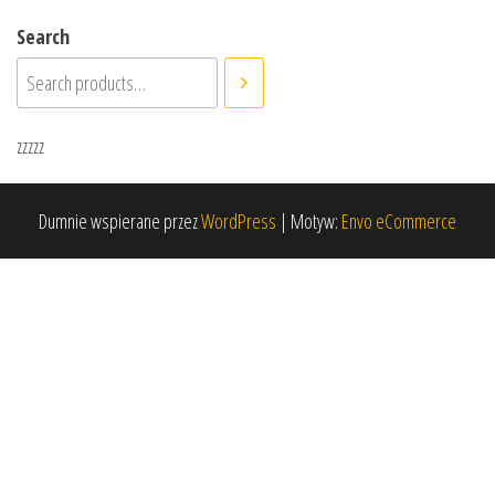
Search
zzzzz
Dumnie wspierane przez
WordPress
|
Motyw:
Envo eCommerce