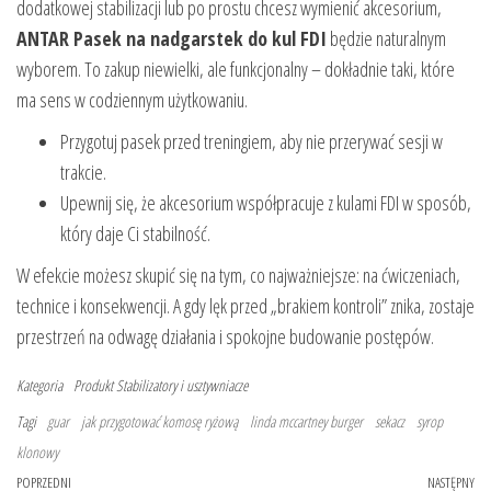
dodatkowej stabilizacji lub po prostu chcesz wymienić akcesorium,
ANTAR Pasek na nadgarstek do kul FDI
będzie naturalnym
wyborem. To zakup niewielki, ale funkcjonalny – dokładnie taki, które
ma sens w codziennym użytkowaniu.
Przygotuj pasek przed treningiem, aby nie przerywać sesji w
trakcie.
Upewnij się, że akcesorium współpracuje z kulami FDI w sposób,
który daje Ci stabilność.
W efekcie możesz skupić się na tym, co najważniejsze: na ćwiczeniach,
technice i konsekwencji. A gdy lęk przed „brakiem kontroli” znika, zostaje
przestrzeń na odwagę działania i spokojne budowanie postępów.
Kategoria
Produkt
Stabilizatory i usztywniacze
Tagi
guar
jak przygotować komosę ryżową
linda mccartney burger
sekacz
syrop
klonowy
Nawigacja wpisu
Poprzedni wpis
POPRZEDNI
NASTĘPNY
Na