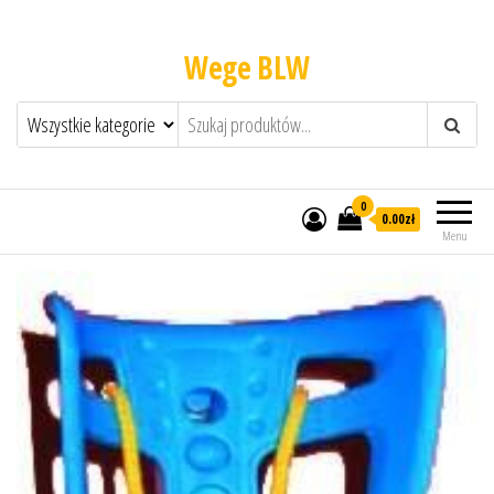
Wege BLW
0
0.00zł
Menu