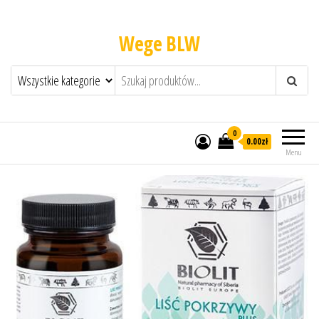
Wege BLW
0
0.00zł
Menu