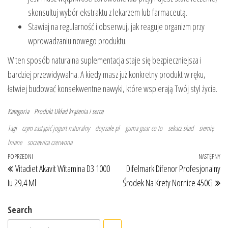
skonsultuj wybór ekstraktu z lekarzem lub farmaceutą.
Stawiaj na regularność i obserwuj, jak reaguje organizm przy
wprowadzaniu nowego produktu.
W ten sposób naturalna suplementacja staje się bezpieczniejsza i
bardziej przewidywalna. A kiedy masz już konkretny produkt w ręku,
łatwiej budować konsekwentne nawyki, które wspierają Twój styl życia.
Kategoria
Produkt
Układ krążenia i serce
Tagi
czym zastąpić jogurt naturalny
dojrzałe pl
guma guar co to
sekacz skad
siemię
lniane
soczewica czerwona
Nawigacja wpisu
Poprzedni wpis
POPRZEDNI
NASTĘPNY
Na
Vitadiet Akavit Witamina D3 1000
Difelmark Difenor Profesjonalny
Iu 29,4 Ml
Środek Na Krety Nornice 450G
Search