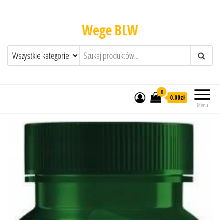
Wege BLW
0
0.00zł
Menu