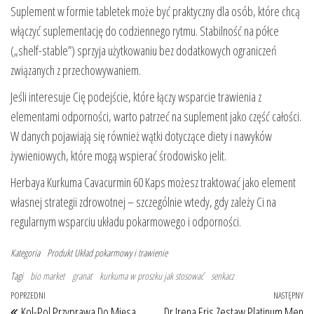
Suplement w formie tabletek może być praktyczny dla osób, które chcą
włączyć suplementację do codziennego rytmu. Stabilność na półce
(„shelf-stable”) sprzyja użytkowaniu bez dodatkowych ograniczeń
związanych z przechowywaniem.
Jeśli interesuje Cię podejście, które łączy wsparcie trawienia z
elementami odporności, warto patrzeć na suplement jako część całości.
W danych pojawiają się również wątki dotyczące diety i nawyków
żywieniowych, które mogą wspierać środowisko jelit.
Herbaya Kurkuma Cavacurmin 60 Kaps możesz traktować jako element
własnej strategii zdrowotnej – szczególnie wtedy, gdy zależy Ci na
regularnym wsparciu układu pokarmowego i odporności.
Kategoria
Produkt
Układ pokarmowy i trawienie
Tagi
bio market
granat
kurkuma w proszku jak stosować
senkacz
Nawigacja wpisu
Poprzedni wpis
POPRZEDNI
NASTĘPNY
Na
Kol-Pol Przyprawa Do Mięsa
Dr Irena Eris Zestaw Platinum Men