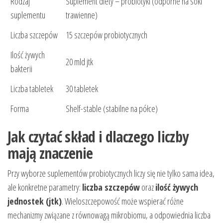
Rodzaj
Suplement diety – probiotyki (odporne na soki
suplementu
trawienne)
Liczba szczepów
15 szczepów probiotycznych
Ilość żywych
20 mld jtk
bakterii
Liczba tabletek
30 tabletek
Forma
Shelf-stable (stabilne na półce)
Jak czytać skład i dlaczego liczby
mają znaczenie
Przy wyborze suplementów probiotycznych liczy się nie tylko sama idea,
ale konkretne parametry:
liczba szczepów
oraz
ilość żywych
jednostek (jtk)
. Wieloszczepowość może wspierać różne
mechanizmy związane z równowagą mikrobiomu, a odpowiednia liczba