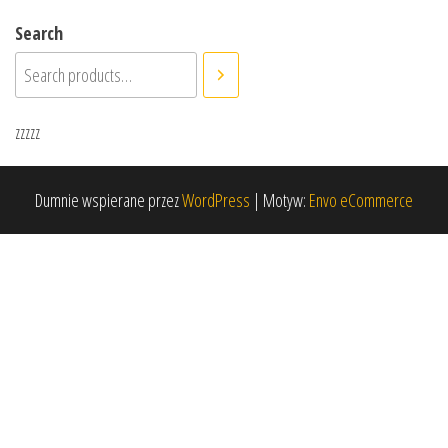
Search
zzzzz
Dumnie wspierane przez
WordPress
|
Motyw:
Envo eCommerce