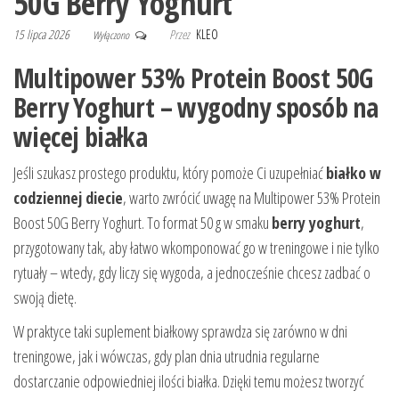
50G Berry Yoghurt
15 lipca 2026
Przez
KLEO
Wyłączono
Multipower 53% Protein Boost 50G
Berry Yoghurt – wygodny sposób na
więcej białka
Jeśli szukasz prostego produktu, który pomoże Ci uzupełniać
białko w
codziennej diecie
, warto zwrócić uwagę na Multipower 53% Protein
Boost 50G Berry Yoghurt. To format 50 g w smaku
berry yoghurt
,
przygotowany tak, aby łatwo wkomponować go w treningowe i nie tylko
rytuały – wtedy, gdy liczy się wygoda, a jednocześnie chcesz zadbać o
swoją dietę.
W praktyce taki suplement białkowy sprawdza się zarówno w dni
treningowe, jak i wówczas, gdy plan dnia utrudnia regularne
dostarczanie odpowiedniej ilości białka. Dzięki temu możesz tworzyć