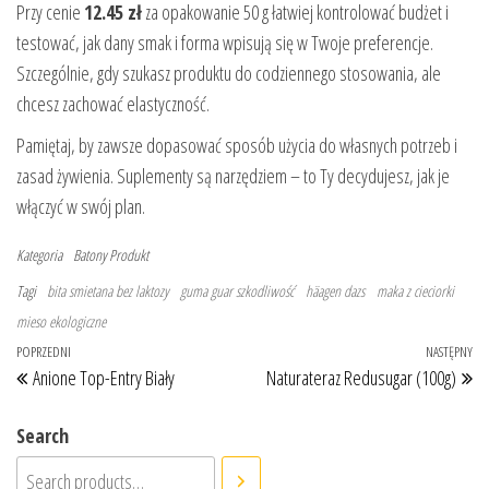
Przy cenie
12.45 zł
za opakowanie 50 g łatwiej kontrolować budżet i
testować, jak dany smak i forma wpisują się w Twoje preferencje.
Szczególnie, gdy szukasz produktu do codziennego stosowania, ale
chcesz zachować elastyczność.
Pamiętaj, by zawsze dopasować sposób użycia do własnych potrzeb i
zasad żywienia. Suplementy są narzędziem – to Ty decydujesz, jak je
włączyć w swój plan.
Kategoria
Batony
Produkt
Tagi
bita smietana bez laktozy
guma guar szkodliwość
häagen dazs
maka z cieciorki
mieso ekologiczne
Nawigacja wpisu
Poprzedni wpis
POPRZEDNI
NASTĘPNY
Na
Anione Top-Entry Biały
Naturateraz Redusugar (100g)
Search